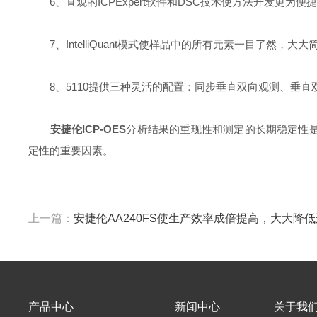
6、直观的ICPExpert软件和DSC技术使方法开发更为便
7、IntelliQuant模式使样品中的所有元素一目了然，
8、5110提供三种灵活的配置：同步垂直双向观测、垂直
安捷伦ICP-OES
分析结果的重现性和测定的长期稳定性是
定性的重要因素。
上一篇：
安捷伦AA240FS使生产效率成倍提高，大大降
产品中心
新闻中心
关于我