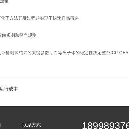
捷流畅
大大简化了方法开发过程并实现了快速样品筛选
双向观测和径向观测
评价测试结果的关键参数，而等离子体的稳定性决定整台ICP-OE
低运行成本
18998937
们
联系方式