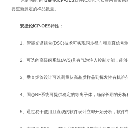
凭借功能*的
安捷伦ICP-OES
软件以及包含众多内置传感
要重新测定的样品数量。
安捷伦ICP-OES
特性：
1、智能光谱组合(DSC)技术可实现同步径向和垂直信号测量
2、可选的高级阀系统(AVS)具有气泡注入控制功能，能
3、垂直炬管设计可以测量从高基质样品到挥发性有机溶
4、固态RF系统可提供稳定的等离子体，确保长期的分析
5、通过易于使用且直观的软件设计立即开始分析，软件带