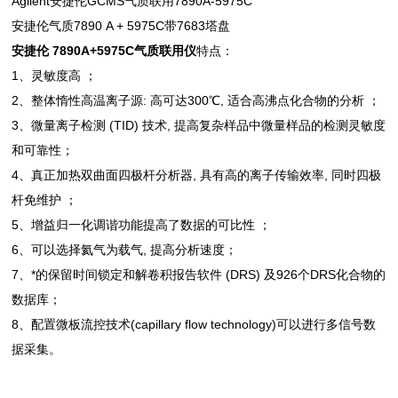
Agilent安捷伦GCMS气质联用7890A-5975C
安捷伦气质7890 A + 5975C带7683塔盘
安捷伦 7890A+5975C气质联用仪
特点：
1、灵敏度高 ；
2、整体惰性高温离子源: 高可达300℃, 适合高沸点化合物的分析 ；
3、微量离子检测 (TID) 技术, 提高复杂样品中微量样品的检测灵敏度
和可靠性；
4、真正加热双曲面四极杆分析器, 具有高的离子传输效率, 同时四极
杆免维护 ；
5、增益归一化调谐功能提高了数据的可比性 ；
6、可以选择氦气为载气, 提高分析速度；
7、*的保留时间锁定和解卷积报告软件 (DRS) 及926个DRS化合物的
数据库；
8、配置微板流控技术(capillary flow technology)可以进行多信号数
据采集。