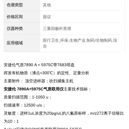
色谱类型
其他
价格区间
面议
仪器种类
三重四极杆质谱
医疗卫生,环保,生物产业,制药/生物制药,综
应用领域
合
安捷伦气质7890 A + 5975C带7683塔盘
挥发有机物质（沸点<300℃）的定性、定量分析
主要附件： 顶空进样器；吹扫捕集主机
安捷伦 7890A+5975C气质联用仪
主要技术指标：
质量扫描范围：1-1050 u；
扫描速率：12500 u/s；
灵敏度：进样1uL浓度为20pg/uL的八氟萘标样，m/z272离子信噪比
为10：1