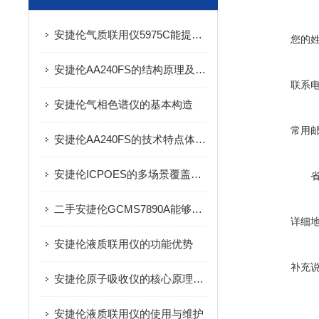
安捷伦气质联用仪5975C能提供*的数据获取、分析报告功能
您的
安捷伦AA240FS的结构原理及应用途径
联系
安捷伦气相色谱仪的基本构造
常用
安捷伦AA240FS的技术特点体现在哪些方面？
安捷伦ICPOES的多场景覆盖能力详细解析
二手安捷伦GCMS7890A能够准确检测低浓度的目标化合物
详细
安捷伦液质联用仪的功能优势
补充
安捷伦原子吸收仪的核心原理及优势
安捷伦液质联用仪的使用与维护