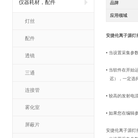
仪器耗材，配件
品牌
应用领域
灯丝
安捷伦离子源灯
配件
• 当设置采集
透镜
• 当软件在开始运行时提
三通
迟），一定选择“
连接管
• 较高的发射电
雾化室
• 如果您在编辑
屏蔽片
安捷伦离子源灯