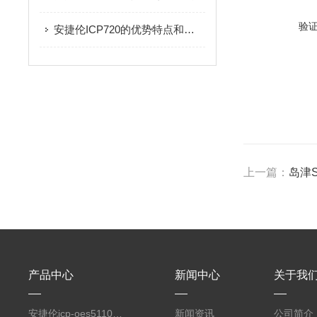
验
安捷伦ICP720的优势特点和应用范围
上一篇：
岛津
产品中心
新闻中心
关于我
安捷伦icp-oes5110电感藕合等离子体光谱仪
新闻资讯
公司简介