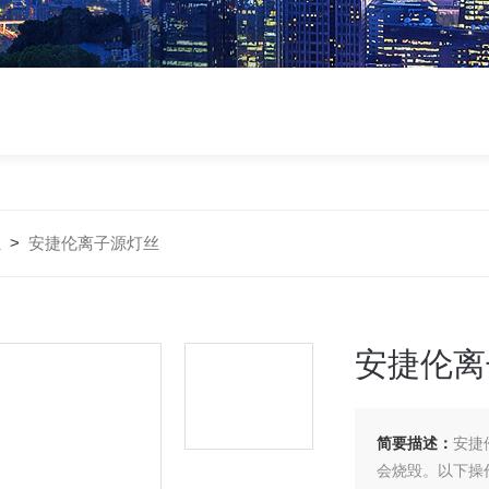
丝
>
安捷伦离子源灯丝
安捷伦离
简要描述：
安捷
会烧毁。以下操