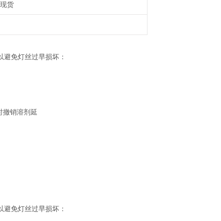
现货
以避免灯丝过早损坏：
行开始时撤销溶剂延
以避免灯丝过早损坏：