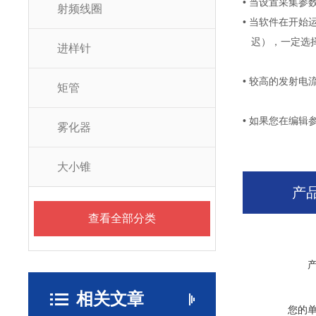
• 当设置采集
射频线圈
• 当软件在开始运行时提
迟），一定选择“
进样针
• 较高的发射电
矩管
• 如果您在编辑
雾化器
大小锥
产
查看全部分类
相关文章
您的